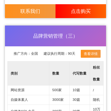
一问二
百度知道
10篇
/
答/200组
联系我们
点击购买
论坛贴吧
300贴
1篇
/
赠送（高
百度百科
1
/
级版）
品牌营销管理（三）
推广方向：
全国
建议执行周期：
90天
查看详情
粉丝
类别
数量
代写数量
数量
网站资源
500家
10篇
/
自媒体素人
3000家
30篇
随机
10万