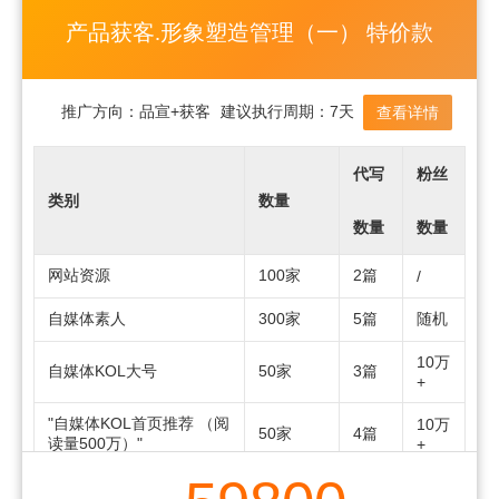
产品获客.形象塑造管理（一） 特价款
推广方向：
品宣+获客
建议执行周期：
7天
查看详情
代写
粉丝
类别
数量
数量
数量
网站资源
100家
2篇
/
自媒体素人
300家
5篇
随机
10万
自媒体KOL大号
50家
3篇
+
"自媒体KOL首页推荐 （阅
10万
50家
4篇
读量500万）"
+
2000
"小红书素人 (商品+话题)"
2000家
随机