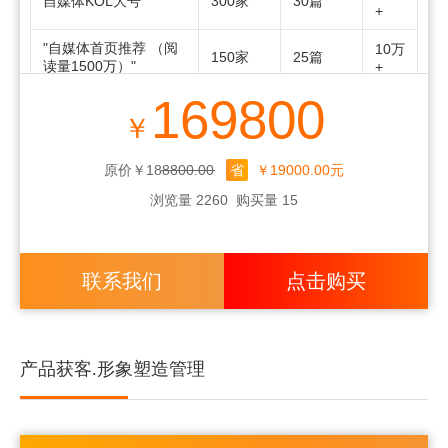
自媒体KOL大号
300家
30篇
+
"自媒体首页推荐 （阅
10万
150家
25篇
读量1500万）"
+
169800
小红书素人
2000家
2000篇
随机
￥
小红书KOL+话题
300家
300篇
1万+
原价￥188800.00
省
￥19000.00元
一问三
搜索问答
15篇
/
浏览量 2260
购买量 15
答/400组
一问三
百度知道
15篇
/
答/300组
联系我们
点击购买
论坛贴吧
500贴
1篇
/
赠送（高
百度百科
1
/
级版）
产品获客.形象塑造管理