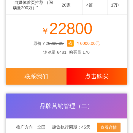
"自媒体首页推荐 （阅
20家
4篇
1万+
读量200万）"
小红书素人
200家
200篇
随机
22800
￥
小红书KOL+话题
30家
30篇
1万+
一问一
原价￥28800.00
省
￥6000.00元
搜索问答
100组
/
答/100组
浏览量 6481
购买量 170
一问一
百度知道
100组
/
答/100组
联系我们
点击购买
论坛贴吧
100贴
1篇
/
赠送（高
百度百科
1
/
级版）
品牌营销管理（二）
推广方向：
全国
建议执行周期：
45天
查看详情