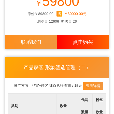
59800
￥
篇
200
"小红书KOL (商品+话题)"
200家
1万+
原价￥89800.00
省
￥30000.00元
篇
浏览量 12606
购买量 26
一问一
搜索问答
5篇
/
答/100组
一问一
联系我们
点击购买
百度知道
5篇
/
答/100组
产品获客.形象塑造管理（二）
推广方向：
品宣+获客
建议执行周期：
15天
查看详情
代写
粉丝
类别
数量
数量
数量