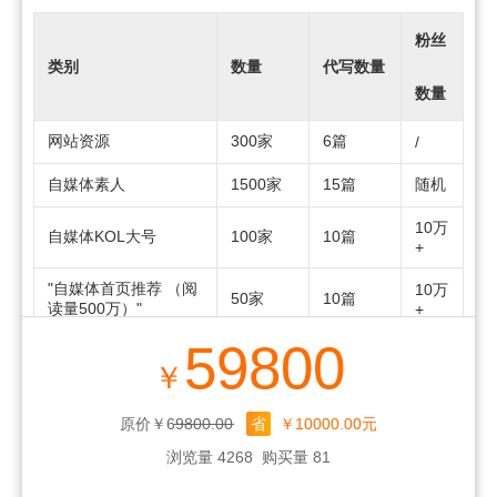
粉丝
类别
数量
代写数量
数量
网站资源
300家
6篇
/
自媒体素人
1500家
15篇
随机
10万
自媒体KOL大号
100家
10篇
+
"自媒体首页推荐 （阅
10万
50家
10篇
读量500万）"
+
59800
小红书素人
800家
800篇
随机
￥
小红书KOL+话题
100家
100篇
1万+
原价￥69800.00
省
￥10000.00元
一问二
搜索问答
10篇
/
浏览量 4268
购买量 81
答/250组