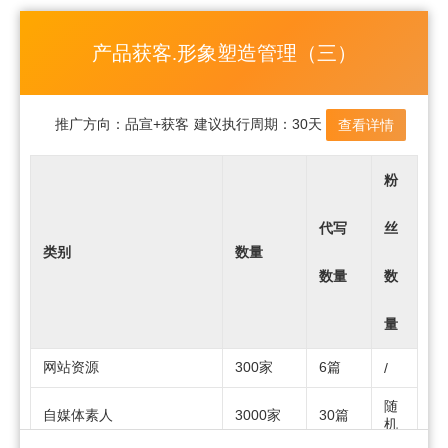
产品获客.形象塑造管理（三）
推广方向：
品宣+获客
建议执行周期：
30天
查看详情
粉
代写
丝
类别
数量
数量
数
量
网站资源
300家
6篇
/
随
自媒体素人
3000家
30篇
机