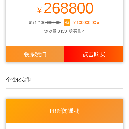
268800
10
￥
自媒体KOL大号
300家
30篇
万
+
原价￥368800.00
省
￥100000.00元
10
"自媒体KOL首页推荐 （阅
150家
20篇
万
浏览量 3439
购买量 4
读量1500万）"
+
随
10000
"小红书素人 (商品+话题)"
10000家
篇
机
联系我们
点击购买
1
"小红书KOL (商品+话题)"
800家
800篇
万
+
个性化定制
一问三
搜索问答
15篇
/
答/300组
一问三
类别
15篇
/
答/100组
PR新闻通稿