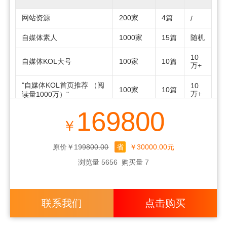
网站资源
200家
4篇
/
自媒体素人
1000家
15篇
随机
10
自媒体KOL大号
100家
10篇
万+
"自媒体KOL首页推荐 （阅
10
100家
10篇
万+
读量1000万）"
169800
5000
"小红书素人 (商品+话题)"
5000家
随机
￥
篇
500
1万
"小红书KOL (商品+话题)"
500家
原价￥199800.00
省
￥30000.00元
篇
+
浏览量 5656
购买量 7
一问二
搜索问答
10篇
/
答/200组
一问二
联系我们
点击购买
百度知道
10篇
/
答/100组