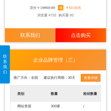
原价￥19850.00
省
￥50.00元
浏览量 4732
购买量 82
联系我们
点击购买
联
企业品牌管理（三）
系
我
们
推广方向：
全国
建议执行周期：
30天
查看详情
类别
数量
粉丝数量
网站资源
300家
/